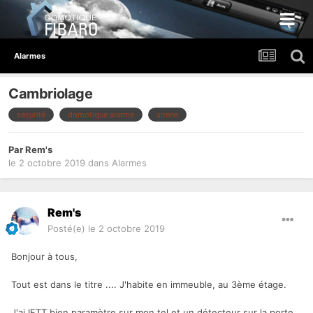
Alarmes
Cambriolage
securité
domotique alarme
sirene
Par
Rem's
le 2 octobre 2019
dans
Alarmes
Rem's
Posté(e)
le 2 octobre 2019
Bonjour à tous,
Tout est dans le titre .... J'habite en immeuble, au 3ème étage.
J'ai IFTT bien paramètre sur mon tel et un détecteur sur la porte