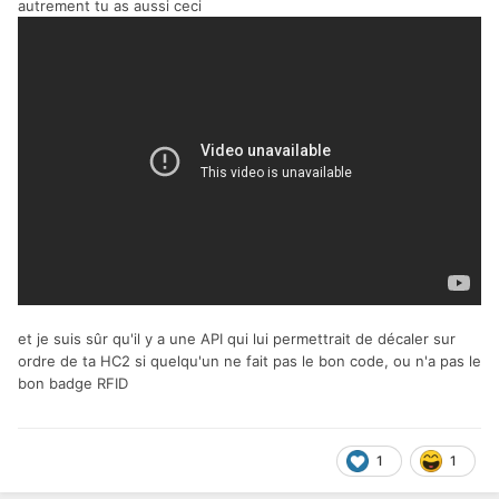
autrement tu as aussi ceci
et je suis sûr qu'il y a une API qui lui permettrait de décaler sur
ordre de ta HC2 si quelqu'un ne fait pas le bon code, ou n'a pas le
bon badge RFID
1
1