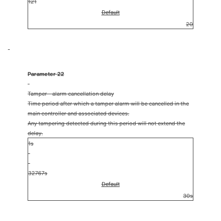
121
Default
20
Parameter 22
Tamper - alarm cancellation delay
Time period after which a tamper alarm will be cancelled in the
main controller and associated devices.
Any tampering detected during this period will not extend the
delay.
1s
32767s
Default
30s