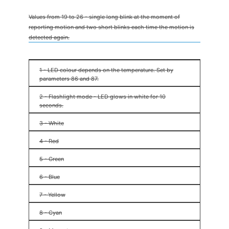
Values from 19 to 26 - single long blink at the moment of
reporting motion and two short blinks each time the motion is
detected again.
0 - LED inactive
1 - LED colour depends on the temperature. Set by
parameters 86 and 87.
2 - Flashlight mode - LED glows in white for 10
seconds.
3 - White
4 - Red
5 - Green
6 - Blue
7 - Yellow
8 - Cyan