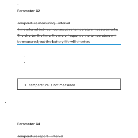
Parameter 62
Temperature measuring - interval
Time interval between consecutive temperature measurements.
The shorter the time, the more frequently the temperature will
be measured, but the battery life will shorten.
1s
32767s
15min
0 - temperature is not measured
Parameter 64
Temperature report - interval