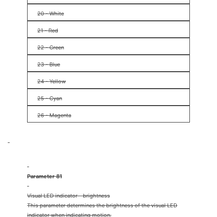
20 - White
21 - Red
22 - Green
23 - Blue
24 - Yellow
25 - Cyan
26 - Magenta
Parameter 81
Visual LED indicator - brightness
This parameter determines the brightness of the visual LED
indicator when indicating motion.