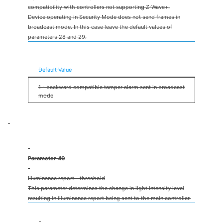
compatibility with controllers not supporting Z-Wave+.
Device operating in Security Mode does not send frames in
broadcast mode. In this case leave the default values of
parameters 28 and 29.
0 - backward compatible tamper alarm sent to 5th
association group
Default Value
1 - backward compatible tamper alarm sent in broadcast
mode
Parameter 40
Illuminance report - threshold
This parameter determines the change in light intensity level
resulting in illuminance report being sent to the main controller.
10lux