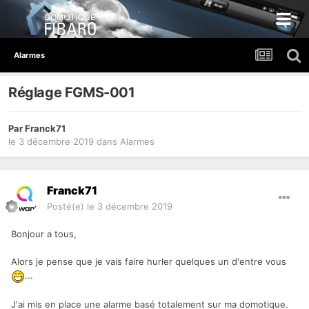
Alarmes
Réglage FGMS-001
Par
Franck71
le 3 décembre 2019
dans
Alarmes
Franck71
Posté(e)
le 3 décembre 2019
Bonjour a tous,
Alors je pense que je vais faire hurler quelques un d'entre vous
...
J'ai mis en place une alarme basé totalement sur ma domotique.