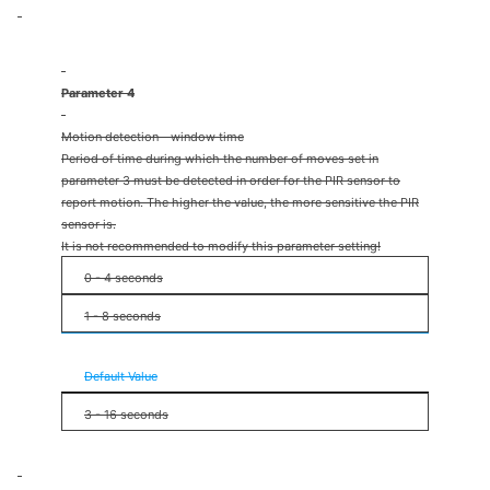
Parameter 4
Motion detection - window time
Period of time during which the number of moves set in
parameter 3 must be detected in order for the PIR sensor to
report motion. The higher the value, the more sensitive the PIR
sensor is.
It is not recommended to modify this parameter setting!
0 - 4 seconds
1 - 8 seconds
2 - 12 seconds
Default Value
3 - 16 seconds