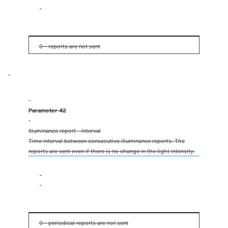
32767lux
200lux
0 - reports are not sent
Parameter 42
Illuminance report - interval
Time interval between consecutive illuminance reports. The
reports are sent even if there is no change in the light intensity.
1s
32767s
1h
0 - periodical reports are not sent