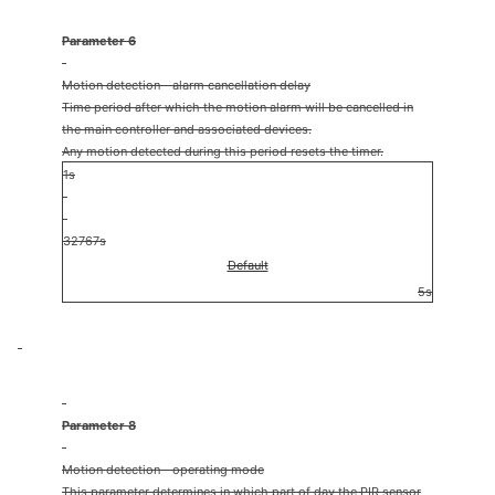
Parameter 6
Motion detection - alarm cancellation delay
Time period after which the motion alarm will be cancelled in
the main controller and associated devices.
Any motion detected during this period resets the timer.
1s
32767s
Default
5s
Parameter 8
Motion detection - operating mode
This parameter determines in which part of day the PIR sensor