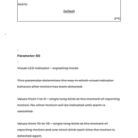
100°C
Default
0°C
Parameter 80
Visual LED indicator - signalling mode
This parameter determines the way in which visual indicator
behaves after motion has been detected.
Values from 1 to 9 - single long blink at the moment of reporting
motion. No other motion will be indicated until alarm is
cancelled.
Values from 10 to 18 - single long blink at the moment of
reporting motion and one short blink each time the motion is
detected again.