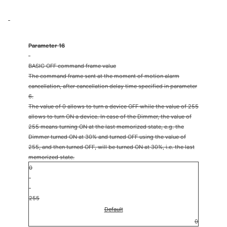
Parameter 16
BASIC OFF command frame value
The command frame sent at the moment of motion alarm
cancellation, after cancellation delay time specified in parameter
6.
The value of 0 allows to turn a device OFF while the value of 255
allows to turn ON a device. In case of the Dimmer, the value of
255 means turning ON at the last memorized state, e.g. the
Dimmer turned ON at 30% and turned OFF using the value of
255, and then turned OFF, will be turned ON at 30%, i.e. the last
memorized state.
0
255
Default
0