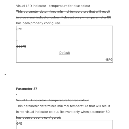
Visual LED indicator - temperature for blue colour
This parameter determines minimal temperature that will result
in blue visual indicator colour. Relevant only when parameter 80
has been properly configured.
0°C
255°C
Default
18°C
Parameter 87
Visual LED indicator - temperature for red colour
This parameter determines minimal temperature that will result
in red visual indicator colour. Relevant only when parameter 80
has been properly configured.
0°C