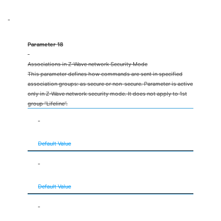
Parameter 18
Associations in Z-Wave network Security Mode
This parameter defines how commands are sent in specified
association groups: as secure or non-secure. Parameter is active
only in Z-Wave network security mode. It does not apply to 1st
group “Lifeline”.
2nd group sent as secure
Default Value
3rd group sent as secure
Default Value
4th group sent as secure