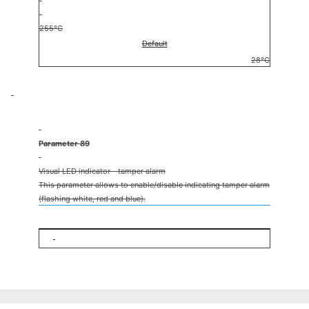
255°C
Default
28°C
Parameter 89
Visual LED indicator - tamper alarm
This parameter allows to enable/disable indicating tamper alarm
(flashing white, red and blue).
0 - tamper alarm is not indicated