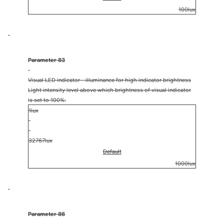
100lux
Parameter 83
Visual LED indicator - illuminance for high indicator brightness
Light intensity level above which brightness of visual indicator
is set to 100%.
1lux
32767lux
Default
1000lux
Parameter 86