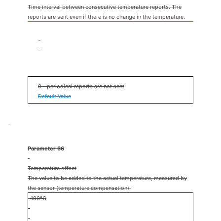
Time interval between consecutive temperature reports. The
reports are sent even if there is no change in the temperature.
1s
32767s
6min
0 - periodical reports are not sent
Default Value
Parameter 66
Temperature offset
The value to be added to the actual temperature, measured by
the sensor (temperature compensation).
-100°C