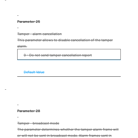
Parameter 25
Tamper - alarm cancellation
This parameter allows to disable cancellation of the tamper
alarm.
0 - Do not send tamper cancellation report
1 - Send tamper cancellation report
Default Value
Parameter 28
Tamper - broadcast mode
The parameter determines whether the tamper alarm frame will
or will not be sent in broadcast mode. Alarm frames sent in