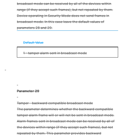
broadcast mode can be received by all of the devices within
range (if they accept such frames), but not repeated by them.
Device operating in Security Mode does not send frames in
broadcast mode. In this case leave the default values of
parameters 28 and 29.
0 - tamper alarm sent to 3rd association group
Default Value
1 - tamper alarm sent in broadcast mode
Parameter 29
Tamper - backward compatible broadcast mode
The parameter determines whether the backward compatible
tamper alarm frame will or will not be sent in broadcast mode.
Alarm frames sent in broadcast mode can be received by all of
the devices within range (if they accept such frames), but not
repeated by them. This parameter provides backward