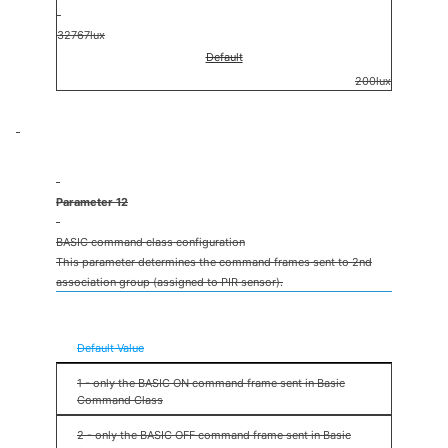
32767lux
Default
200lux
Parameter 12
BASIC command class configuration
This parameter determines the command frames sent to 2nd
association group (assigned to PIR sensor).
0 - BASIC ON and OFF command frames sent in Basic
Command Class
Default Value
1 - only the BASIC ON command frame sent in Basic
Command Class
2 - only the BASIC OFF command frame sent in Basic