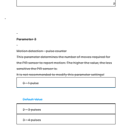
2
Parameter 3
Motion detection - pulse counter
This parameter determines the number of moves required for
the PIR sensor to report motion. The higher the value, the less
sensitive the PIR sensor is.
It is not recommended to modify this parameter settings!
0 - 1 pulse
1 - 2 pulses
Default Value
2 - 3 pulses
3 - 4 pulses