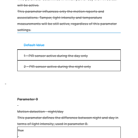
will be active.
This parameter influences only the motion reports and
associations. Tamper, light intensity and temperature
measurements will be still active, regardless of this parameter
settings.
0 - PIR sensor always active
Default Value
1 - PIR sensor active during the day only
2 - PIR sensor active during the night only
Parameter 9
Motion detection - night/day
This parameter defines the difference between night and day in
terms of light intensity, used in parameter 8.
1lux