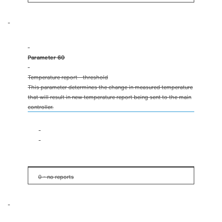
Parameter 60
Temperature report - threshold
This parameter determines the change in measured temperature
that will result in new temperature report being sent to the main
controller.
0.1°C
25.5°C
2°C
0 - no reports