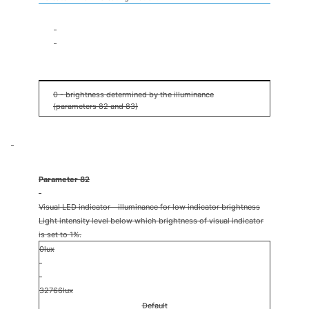
1%
100%
50%
0 - brightness determined by the illuminance
(parameters 82 and 83)
Parameter 82
Visual LED indicator - illuminance for low indicator brightness
Light intensity level below which brightness of visual indicator
is set to 1%.
0lux
32766lux
Default