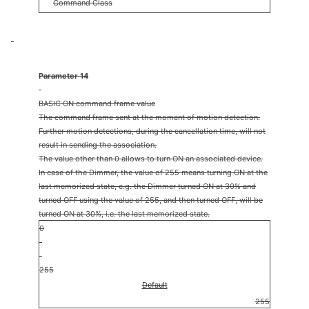
Command Class
Parameter 14
BASIC ON command frame value
The command frame sent at the moment of motion detection.
Further motion detections, during the cancellation time, will not
result in sending the association.
The value other than 0 allows to turn ON an associated device.
In case of the Dimmer, the value of 255 means turning ON at the
last memorized state, e.g. the Dimmer turned ON at 30% and
turned OFF using the value of 255, and then turned OFF, will be
turned ON at 30%, i.e. the last memorized state.
0
255
Default
255