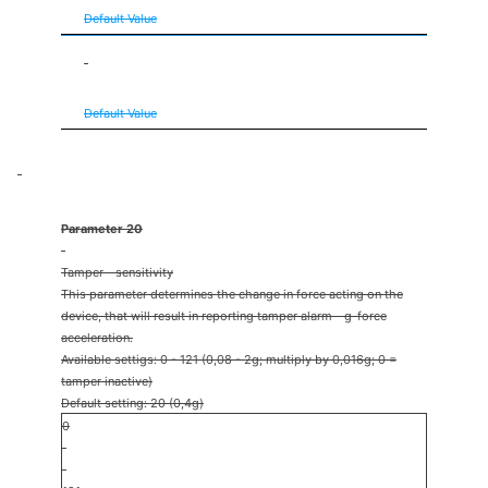
Default Value
5th group sent as secure
Default Value
Parameter 20
Tamper - sensitivity
This parameter determines the change in force acting on the
device, that will result in reporting tamper alarm - g-force
acceleration.
Available settigs: 0 - 121 (0,08 - 2g; multiply by 0,016g; 0 =
tamper inactive)
Default setting: 20 (0,4g)
0