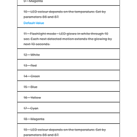
9 - Magenta
10 - LED colour depends on the temperature. Set by
parameters 86 and 87.
Default Value
11 - Flashlight mode - LED glows in white through 10
sec. Each next detected motion extends the glowing by
next 10 seconds.
12 - White
13 - Red
14 - Green
15 - Blue
16 - Yellow
17 - Cyan
18 - Magenta
19 - LED colour depends on the temperature. Set by
parameters 86 and 87.