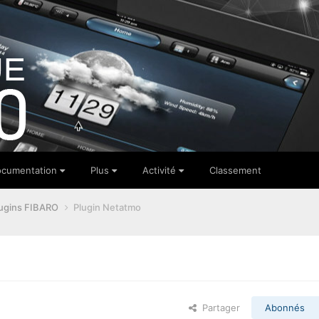
cumentation
Plus
Activité
Classement
ugins FIBARO
Plugin Netatmo
Partager
Abonnés