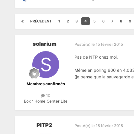
PRÉCÉDENT
1
2
3
4
5
6
7
8
9
solarium
Posté(e)
le 15 février 2015
Pas de NTP chez moi.
Même en polling 600 en 4.033, 
(je pense que la sauvegarde en
Membres confirmés
10
Box :
Home Center Lite
PITP2
Posté(e)
le 15 février 2015