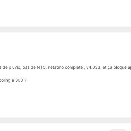
as de pluvio, pas de NTC, netatmo compléte , v4.033, et ça bloque a
ooling a 300 ?