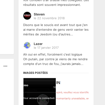
voir combien d'air brasse mes collègues. Les
résultats sont souvent impressionnant.
Steven
le 22 novembre 2018
Disons que le soucis est avant tout que j'en
ai marre d'entendre de gens venir vanter les
mérites de Jeedom (ou d'autres...
Lazer
le 17 janvier 2017
Ah oui en effet, forcément c'est logique
Oh putain, par contre je viens de me rendre
compte d'un truc de fou, j'aurais jamais...
IMAGES POSTÉES