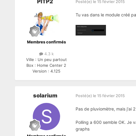
PITP2
Posté(e)
le 15 février 2015
Tu vas dans le module créé par
Membres confirmés
4.3 k
Ville :
Un peu partout
Box :
Home Center 2
Version :
4.125
solarium
Posté(e)
le 15 février 2015
Pas de pluviomètre, mais j'ai 
Polling a 600 semble OK. Je va
graphs
Membres confirmés