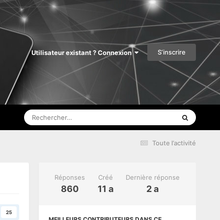
S’inscrire
Utilisateur existant ? Connexion
Toute l’activité
Réponses
Créé
Dernière réponse
860
11 a
2 a
25
MEILLEURS CONTRIBUTEURS DANS CE