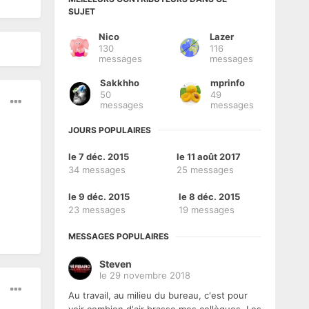
SUJET
Nico
Lazer
130
116
messages
messages
Sakkhho
mprinfo
50
49
messages
messages
JOURS POPULAIRES
le 7 déc. 2015
le 11 août 2017
34 messages
25 messages
le 9 déc. 2015
le 8 déc. 2015
23 messages
19 messages
MESSAGES POPULAIRES
Steven
le 29 novembre 2018
Au travail, au milieu du bureau, c'est pour