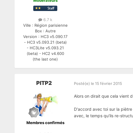
Modérateurs
6.7 k
Ville :
Région parisienne
Box :
Autre
Version :
HC3 v5.090.17
- HC3 v5.093.21 (beta)
- HC3Lite v5.093.21
(beta) - HC2 v4.600
(the last one)
PITP2
Posté(e)
le 15 février 2015
Alors on dirait que cela vient 
D'accord avec toi sur la piètre
avec, le temps qu'ils re-struct
Membres confirmés