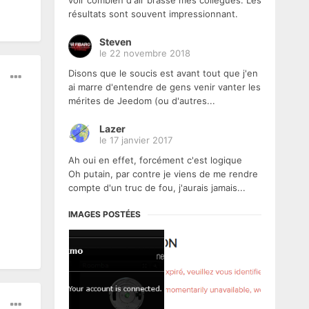
voir combien d'air brasse mes collègues. Les
résultats sont souvent impressionnant.
Steven
le 22 novembre 2018
Disons que le soucis est avant tout que j'en
ai marre d'entendre de gens venir vanter les
mérites de Jeedom (ou d'autres...
Lazer
le 17 janvier 2017
Ah oui en effet, forcément c'est logique
Oh putain, par contre je viens de me rendre
compte d'un truc de fou, j'aurais jamais...
IMAGES POSTÉES