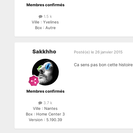
Membres confirmés
1.5 k
Ville :
Yvelines
Box :
Autre
Sakkhho
Posté(e)
le 26 janvier 2015
Ca sens pas bon cette histoire 
Membres confirmés
3.7 k
Ville :
Nantes
Box :
Home Center 3
Version :
5.190.39