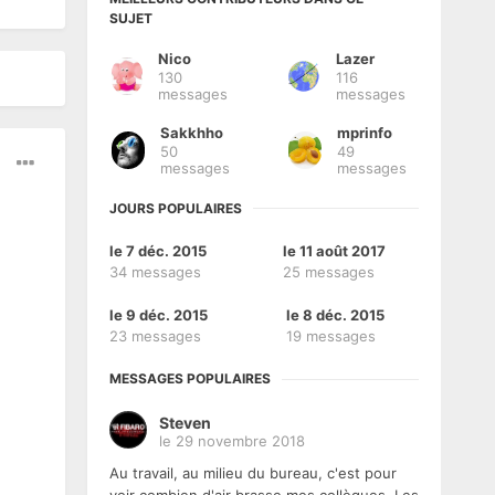
SUJET
Nico
Lazer
130
116
messages
messages
Sakkhho
mprinfo
50
49
messages
messages
JOURS POPULAIRES
le 7 déc. 2015
le 11 août 2017
34 messages
25 messages
le 9 déc. 2015
le 8 déc. 2015
23 messages
19 messages
MESSAGES POPULAIRES
Steven
le 29 novembre 2018
Au travail, au milieu du bureau, c'est pour