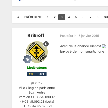
PRÉCÉDENT
1
2
3
4
5
6
7
8
SU
Krikroff
Posté(e)
le 15 janvier 2015
Avec de la chance bientôt
.
Envoyé de mon smartphone
Modérateurs
6.7 k
Ville :
Région parisienne
Box :
Autre
Version :
HC3 v5.090.17
- HC3 v5.093.21 (beta)
- HC3Lite v5.093.21