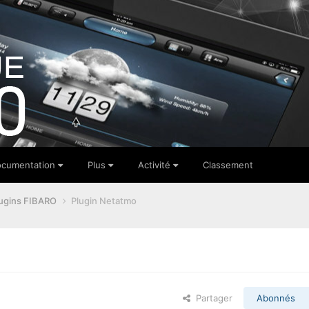
cumentation
Plus
Activité
Classement
ugins FIBARO
Plugin Netatmo
Partager
Abonnés