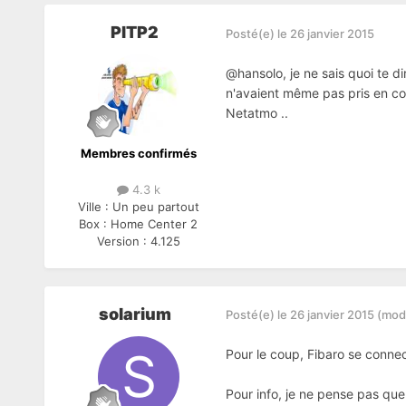
PITP2
Posté(e)
le 26 janvier 2015
@hansolo, je ne sais quoi te di
n'avaient même pas pris en co
Netatmo ..
Membres confirmés
4.3 k
Ville :
Un peu partout
Box :
Home Center 2
Version :
4.125
solarium
Posté(e)
le 26 janvier 2015
(modi
Pour le coup, Fibaro se connec
Pour info, je ne pense pas que