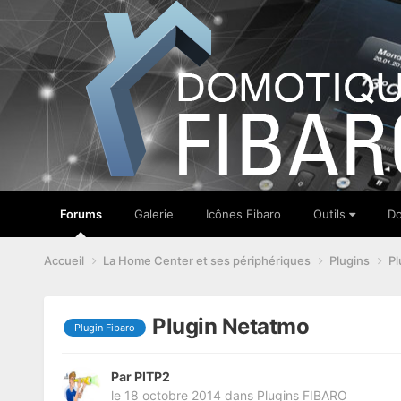
Forums
Galerie
Icônes Fibaro
Outils
Do
Accueil
La Home Center et ses périphériques
Plugins
Pl
Plugin Netatmo
Plugin Fibaro
Par
PITP2
le 18 octobre 2014
dans
Plugins FIBARO