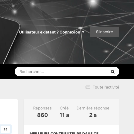
S’inscrire
Utilisateur existant ? Connexion
Toute l’activité
Réponses
Créé
Dernière réponse
860
11 a
2 a
25
MEILLEURS CONTRIBUTEURS DANS CE