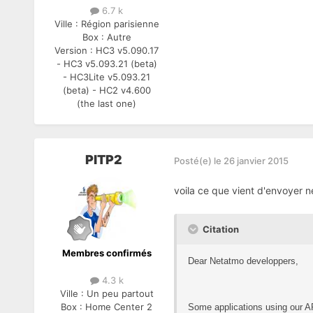
6.7 k
Ville :
Région parisienne
Box :
Autre
Version :
HC3 v5.090.17
- HC3 v5.093.21 (beta)
- HC3Lite v5.093.21
(beta) - HC2 v4.600
(the last one)
PITP2
Posté(e)
le 26 janvier 2015
voila ce que vient d'envoyer 
Citation
Membres confirmés
Dear Netatmo developpers,
4.3 k
Ville :
Un peu partout
Box :
Home Center 2
Some applications using our AP