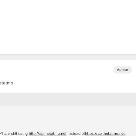
Auteur
netatmo
I are still using
http://api.netatmo.net
instead of
https://api.netatmo.net
.