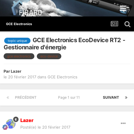
GCE Electronics
GCE Electronics EcoDevice RT2 -
topic unique
Gestionnaire d'énergie
gce electronics
eco-device
Par
Lazer
le 20 février 2017
dans
GCE Electronics
PRÉCÉDENT
Page 1 sur 11
SUIVANT
Lazer
Posté(e)
le 20 février 2017