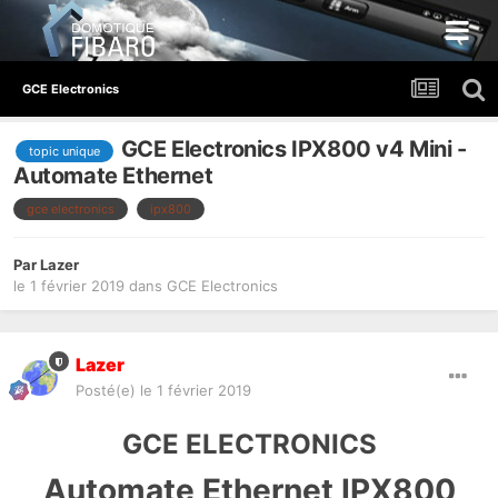
GCE Electronics
GCE Electronics IPX800 v4 Mini -
topic unique
Automate Ethernet
gce electronics
ipx800
Par
Lazer
le 1 février 2019
dans
GCE Electronics
Lazer
Posté(e)
le 1 février 2019
GCE ELECTRONICS
Automate Ethernet IPX800