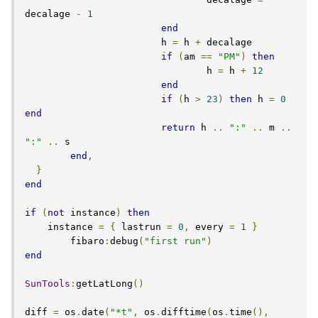
decalage 
-
1
end
      			h 
=
 h 
+
 decalage

if
(
am 
==
"PM"
)
then
        			h 
=
 h 
+
12
end
if
(
h 
>
23
)
then
 h 
=
0
end
return
 h 
..
":"
..
 m 
..
":"
..
 s

end
,
}
end
if
(
not
 instance
)
then
    instance 
=
{
 lastrun 
=
0
,
 every 
=
1
}
  	fibaro
:
debug
(
"first run"
)
end
SunTools
:
getLatLong
()
diff 
=
 os
.
date
(
"*t"
,
 os
.
difftime
(
os
.
time
(),