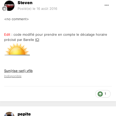
Steven
Posté(e)
le 16 août 2016
<no comment>
Edit
: code modifié pour prendre en compte le décalage horaire
précisé par Barelle
ICI
Sun(rise-set).vfib
Indisponible
1
pepite