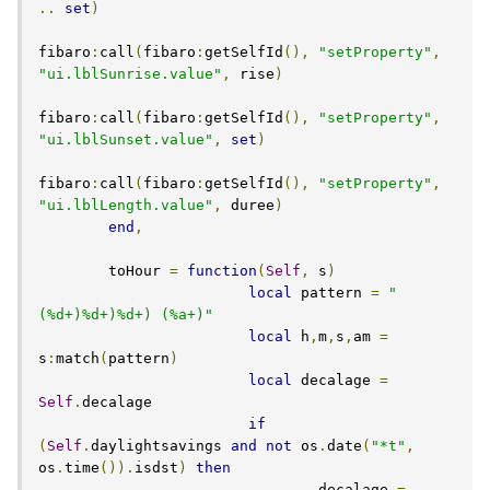
..
set
)
fibaro
:
call
(
fibaro
:
getSelfId
(),
"setProperty"
,
"ui.lblSunrise.value"
,
 rise
)
fibaro
:
call
(
fibaro
:
getSelfId
(),
"setProperty"
,
"ui.lblSunset.value"
,
set
)
fibaro
:
call
(
fibaro
:
getSelfId
(),
"setProperty"
,
"ui.lblLength.value"
,
 duree
)
end
,
    	toHour 
=
function
(
Self
,
 s
)
local
 pattern 
=
"
(%d+)%d+)%d+) (%a+)"
local
 h
,
m
,
s
,
am 
=
s
:
match
(
pattern
)
local
 decalage 
=
Self
.
decalage

if
(
Self
.
daylightsavings 
and
not
 os
.
date
(
"*t"
,
os
.
time
()).
isdst
)
then
        			decalage 
=