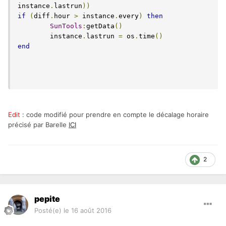
instance
.
lastrun
))
if
(
diff
.
hour 
>
 instance
.
every
)
then
SunTools
:
getData
()
  	instance
.
lastrun 
=
 os
.
time
()
end
.
.
Edit
: code modifié pour prendre en compte le décalage horaire
précisé par Barelle
ICI
2
pepite
Posté(e)
le 16 août 2016