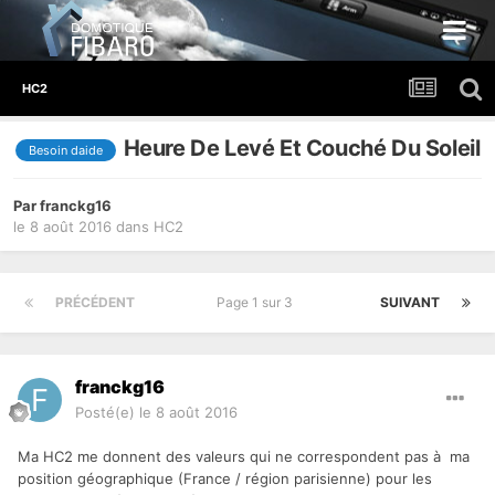
HC2
Heure De Levé Et Couché Du Soleil
Besoin daide
Par
franckg16
le 8 août 2016
dans
HC2
PRÉCÉDENT
Page 1 sur 3
SUIVANT
franckg16
Posté(e)
le 8 août 2016
Ma HC2 me donnent des valeurs qui ne correspondent pas à ma
position géographique (France / région parisienne) pour les