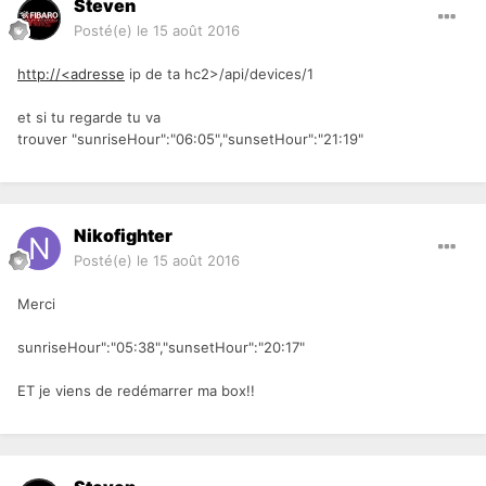
Steven
Posté(e)
le 15 août 2016
http://<adresse
ip de ta hc2>/api/devices/1
et si tu regarde tu va
trouver "sunriseHour":"06:05","sunsetHour":"21:19"
Nikofighter
Posté(e)
le 15 août 2016
Merci
sunriseHour":"05:38","sunsetHour":"20:17"
ET je viens de redémarrer ma box!!