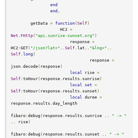
end
end
,
    	getData 
=
function
(
Self
)
      		    HC2 
=
Net
.
FHttp
(
"api.sunrise-sunset.org"
)
      			response 
=
HC2
:
GET
(
"/json?lat="
..
Self
.
lat
..
"&lng="
..
Self
.
long
)
				response 
=
json
.
decode
(
response
)
local
 rise 
=
Self
:
toHour
(
response
.
results
.
sunrise
)
local
set
=
Self
:
toHour
(
response
.
results
.
sunset
)
local
 duree 
=
response
.
results
.
day_length

fibaro
:
debug
(
response
.
results
.
sunrise 
..
" -> "
..
 rise
)
fibaro
:
debug
(
response
.
results
.
sunset 
..
" -> "