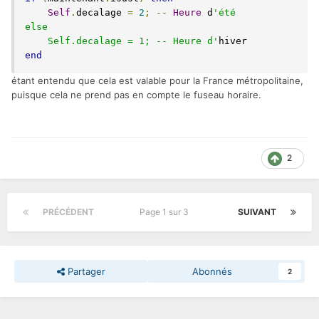
Self
.
decalage 
=
2
;
--
Heure
 d
'été

else

    Self.decalage = 1; -- Heure d'
end
étant entendu que cela est valable pour la France métropolitaine,
puisque cela ne prend pas en compte le fuseau horaire.
2
PRÉCÉDENT
Page 1 sur 3
SUIVANT
Partager
Abonnés
2