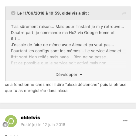
Le 11/06/2018 à 19:59,
oldelvis
a dit :
T'as sûrement raison... Mais pour l'instant je m y retrouve...
D'autre part, je commande ma Hc2 via Google home et
ifttt...
J'essaie de faire de même avec Alexa et ça veut pas...
Pourtant les configs sont les mêmes... Le service Alexa et
ifttt sont bien reliés mais nada... Rien ne se passe...
Est ce possible que le service soit activé mais non
opérationnel en France ? Ça me paraît louche...
Développer
Envoyé de mon SM-N950F en utilisant Tapatalk
cela fonctionne chez moi il dire "alexa déclenche" puis la phrase
que tu as enregistrée dans alexa
oldelvis
Posté(e)
le 12 juin 2018