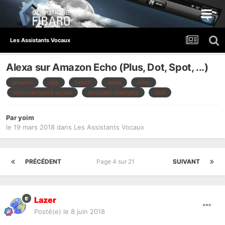
Les Assistants Vocaux
Alexa sur Amazon Echo (Plus, Dot, Spot, ...)
amazon
app
french
alexa
echo
reconnaissance vocale
assistant intelligent
skill
Par
yoim
le 19 mars 2018
dans
Les Assistants Vocaux
PRÉCÉDENT
Page 4 sur 21
SUIVANT
Lazer
Posté(e)
le 8 juin 2018