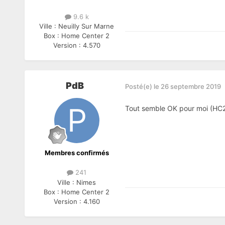
9.6 k
Ville :
Neuilly Sur Marne
Box :
Home Center 2
Version :
4.570
PdB
Posté(e)
le 26 septembre 2019
Tout semble OK pour moi (HC
Membres confirmés
241
Ville :
Nimes
Box :
Home Center 2
Version :
4.160