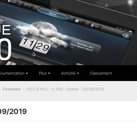
cumentation
Plus
Activité
Classement
Firmware
HC2 & HCL - 4.560 - Stable - 26/09/2019
/09/2019