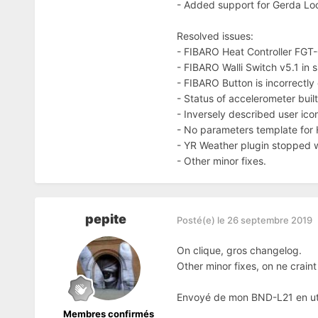
- Added support for Gerda Lo
Resolved issues:
- FIBARO Heat Controller FGT-
- FIBARO Walli Switch v5.1 in
- FIBARO Button is incorrectly
- Status of accelerometer buil
- Inversely described user ico
- No parameters template for 
- YR Weather plugin stopped 
- Other minor fixes.
pepite
Posté(e)
le 26 septembre 2019
On clique, gros changelog.
Other minor fixes, on ne crain
Envoyé de mon BND-L21 en uti
Membres confirmés