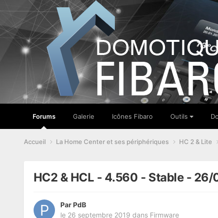
Forums
Galerie
Icônes Fibaro
Outils
Do
Accueil
La Home Center et ses périphériques
HC 2 & Lite
HC2 & HCL - 4.560 - Stable - 26
Par
PdB
le 26 septembre 2019
dans
Firmware