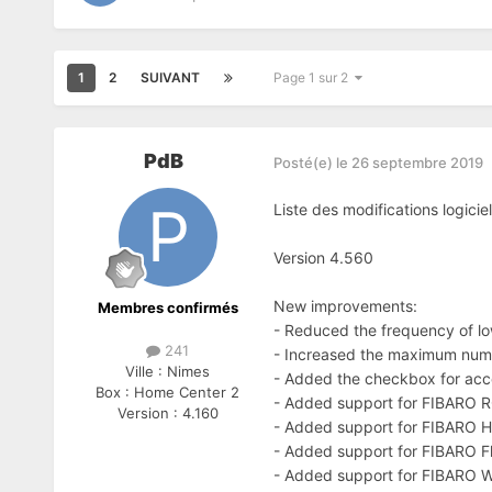
1
2
SUIVANT
Page 1 sur 2
PdB
Posté(e)
le 26 septembre 2019
Liste des modifications logicie
Version 4.560
New improvements:
Membres confirmés
- Reduced the frequency of low
241
- Increased the maximum numbe
Ville :
Nimes
- Added the checkbox for accep
Box :
Home Center 2
- Added support for FIBARO 
Version :
4.160
- Added support for FIBARO H
- Added support for FIBARO F
- Added support for FIBARO Wa