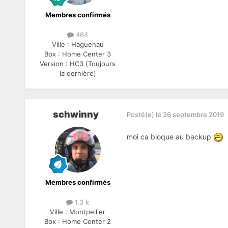
Membres confirmés
464
Ville :
Haguenau
Box :
Home Center 3
Version :
HC3 (Toujours
la dernière)
schwinny
Posté(e)
le 26 septembre 2019
moi ca bloque au backup
Membres confirmés
1.3 k
Ville :
Montpellier
Box :
Home Center 2