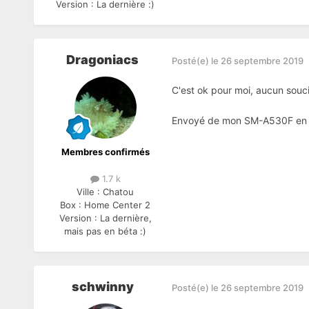
Version :
La dernière :)
Dragoniacs
Posté(e)
le 26 septembre 2019
C'est ok pour moi, aucun souc
Envoyé de mon SM-A530F en ut
Membres confirmés
1.7 k
Ville :
Chatou
Box :
Home Center 2
Version :
La dernière,
mais pas en béta :)
schwinny
Posté(e)
le 26 septembre 2019