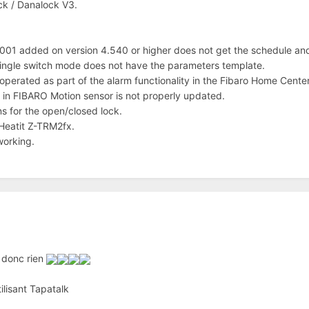
ck / Danalock V3.
001 added on version 4.540 or higher does not get the schedule and w
 single switch mode does not have the parameters template.
 operated as part of the alarm functionality in the Fibaro Home Cente
t in FIBARO Motion sensor is not properly updated.
ns for the open/closed lock.
Heatit Z-TRM2fx.
working.
t donc rien
lisant Tapatalk